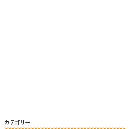
最新記事
やらかしたけれど、最後は「まあいいか！」になっ
た
2026年8月7日
まわりから届く「まあいいか」
2026年8月6日
心が限界をむかえているとき、知っておいてほしい
こと
2026年8月1日
カテゴリー